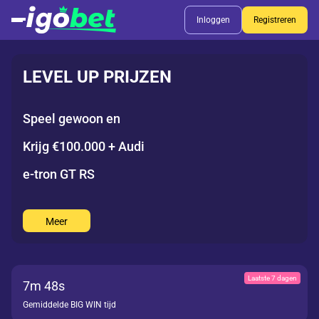
Inloggen
Registreren
LEVEL UP PRIJZEN
Speel gewoon en
Krijg €100.000 + Audi
e-tron GT RS
Meer
Laatste 7 dagen
7m 48s
Gemiddelde BIG WIN tijd