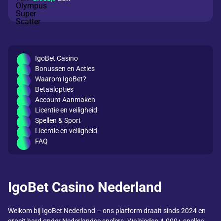
IgoBet Casino
Bonussen en Acties
Waarom IgoBet?
Betaalopties
Account Aanmaken
Licentie en veiligheid
Spellen & Sport
Licentie en veiligheid
FAQ
IgoBet Casino Nederland
Welkom bij IgoBet Nederland – ons platform draait sinds 2024 en