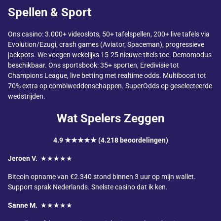
Spellen & Sport
Ons casino: 3.000+ videoslots, 50+ tafelspellen, 200+ live tafels via
Evolution/Ezugi, crash games (Aviator, Spaceman), progressieve
jackpots. We voegen wekelijks 15-25 nieuwe titels toe. Demomodus
beschikbaar. Ons sportsbook: 35+ sporten, Eredivisie tot
Champions League, live betting met realtime odds. Multiboost tot
70% extra op combiweddenschappen. SuperOdds op geselecteerde
wedstrijden.
Wat Spelers Zeggen
4.9 ★★★★★ (4.218 beoordelingen)
Jeroen V.
★★★★★
Bitcoin opname van €2.340 stond binnen 3 uur op mijn wallet.
Support sprak Nederlands. Snelste casino dat ik ken.
Sanne M.
★★★★★