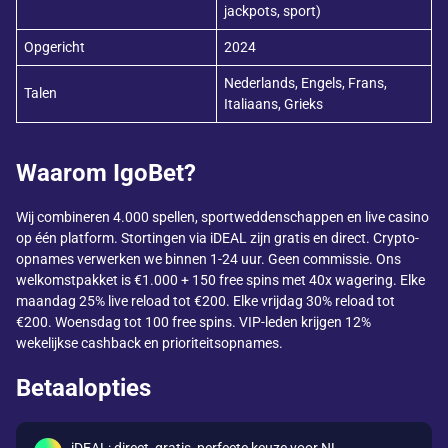
jackpots, sport)
Opgericht
2024
Nederlands, Engels, Frans,
Talen
Italiaans, Grieks
Waarom IgoBet?
Wij combineren 4.000 spellen, sportweddenschappen en live casino
op één platform. Stortingen via iDEAL zijn gratis en direct. Crypto-
opnames verwerken we binnen 1-24 uur. Geen commissie. Ons
welkomstpakket is €1.000 + 150 free spins met 40x wagering. Elke
maandag 25% live reload tot €200. Elke vrijdag 30% reload tot
€200. Woensdag tot 100 free spins. VIP-leden krijgen 12%
wekelijkse cashback en prioriteitsopnames.
Betaalopties