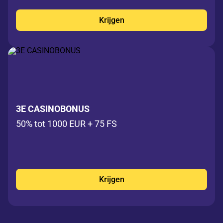
Krijgen
3E CASINOBONUS
50% tot 1000 EUR + 75 FS
Krijgen