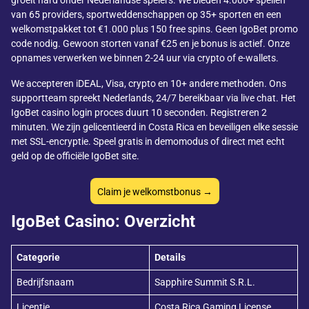
groeit hard onder Nederlandse spelers. We bieden 4.000+ spellen
van 65 providers, sportweddenschappen op 35+ sporten en een
welkomstpakket tot €1.000 plus 150 free spins. Geen IgoBet promo
code nodig. Gewoon storten vanaf €25 en je bonus is actief. Onze
opnames verwerken we binnen 2-24 uur via crypto of e-wallets.
We accepteren iDEAL, Visa, crypto en 10+ andere methoden. Ons
supportteam spreekt Nederlands, 24/7 bereikbaar via live chat. Het
IgoBet casino login proces duurt 10 seconden. Registreren 2
minuten. We zijn gelicentieerd in Costa Rica en beveiligen elke sessie
met SSL-encryptie. Speel gratis in demomodus of direct met echt
geld op de officiële IgoBet site.
Claim je welkomstbonus →
IgoBet Casino: Overzicht
Categorie
Details
Bedrijfsnaam
Sapphire Summit S.R.L.
Licentie
Costa Rica Gaming License